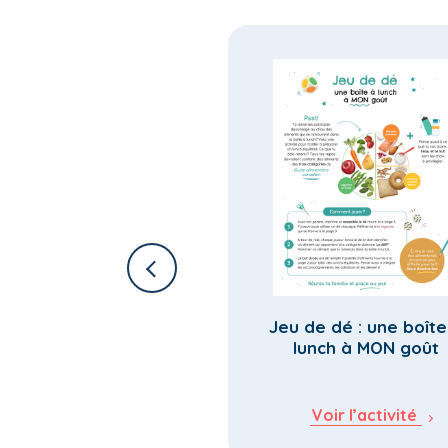
 pousser des radis à
Jeu de dé : une boîte
la maison
lunch à MON goût
Voir l’activité
Voir l’activité