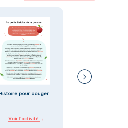
Histoire pour bouger
Cherche et trouve… 
écorces de yogourt
Voir l’activité
Voir l’activité