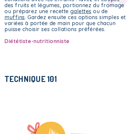
i-Menus!
Le Plan
des fruits et légumes, portionnez du fromage
ou préparez une recette
galettes
ou de
muffins
. Gardez ensuite ces options simples et
variées à portée de main pour que chacun
puisse choisir ses collations préférées.
Diététiste-nutritionniste
i-Menus!
Le Plan
TECHNIQUE 101
i-Menus!
Le Plan
i-Menus!
Le Plan