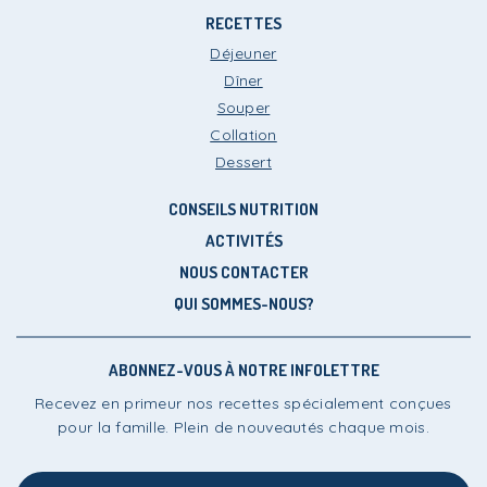
RECETTES
Déjeuner
Dîner
Souper
i-Menus!
Le Plan
Collation
Dessert
CONSEILS NUTRITION
ACTIVITÉS
NOUS CONTACTER
i-Menus!
Le Plan
QUI SOMMES-NOUS?
ABONNEZ-VOUS À NOTRE INFOLETTRE
Recevez en primeur nos recettes spécialement conçues
i-Menus!
Le Plan
pour la famille. Plein de nouveautés chaque mois.