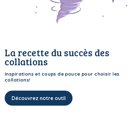
i-Menus!
Le Plan
La recette du succès des
collations
i-Menus!
Le Plan
Inspirations et coups de pouce pour choisir les
collations!
Découvrez notre outil
i-Menus!
Le Plan