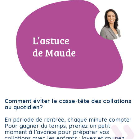
i-Menus!
Le Plan
L’astuce
de Maude
i-Menus!
Le Plan
i-Menus!
Le Plan
Comment éviter le casse-tête des collations
au quotidien?
En période de rentrée, chaque minute compte!
Pour gagner du temps, prenez un petit
moment à l’avance pour préparer vos
collations avec les enfants : lavez et coupez