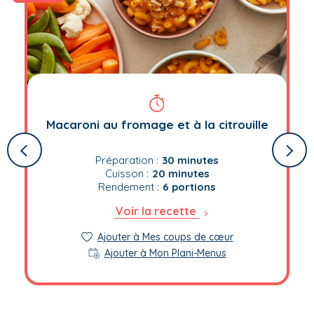
i-Menus!
Le Plan
i-Menus!
Le Plan
Macaroni au fromage et à la citrouille
Préparation :
30 minutes
Cuisson :
20 minutes
Rendement :
6 portions
Voir la recette
i-Menus!
Le Plan
Ajouter à Mes coups de cœur
Ajouter à Mon Plani-Menus