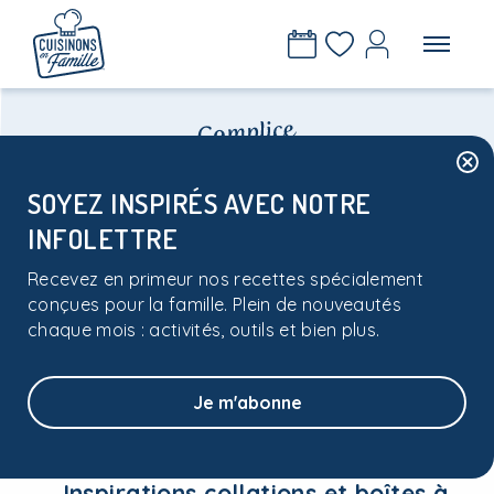
SOYEZ INSPIRÉS AVEC NOTRE
Infolettre
INFOLETTRE
Recevez en primeur nos recettes spécialement
conçues pour la famille. Plein de nouveautés
chaque mois : activités, outils et bien plus.
EN VEDETTE CE MOIS-CI
Une rentrée bien
Je m'abonne
préparée
Inspirations collations et boîtes à