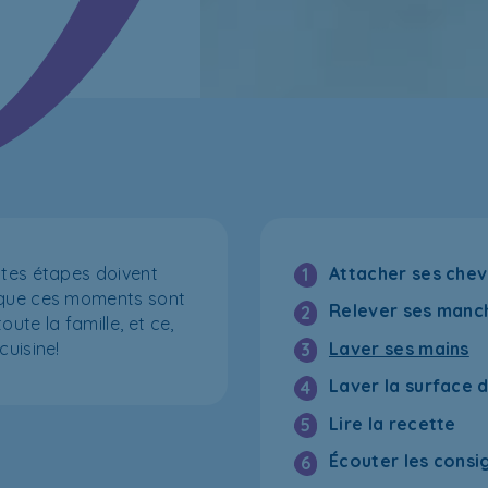
ites étapes doivent
Attacher ses che
1
r que ces moments sont
Relever ses manc
2
ute la famille, et ce,
Laver ses mains
cuisine!
3
Laver la surface d
4
Lire la recette
5
Écouter les consi
6