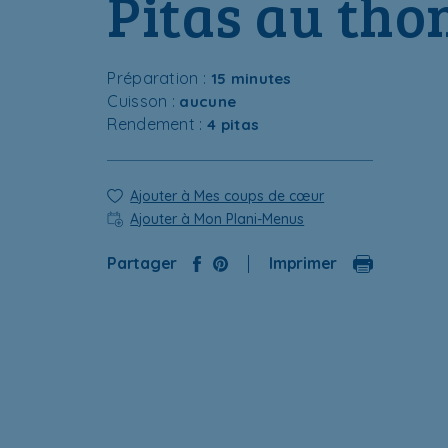
P
i
t
a
s
a
u
t
h
o
Préparation :
15 minutes
Cuisson :
aucune
Rendement :
4 pitas
Ajouter à Mes coups de cœur
Ajouter à Mon Plani-Menus
Partager
Imprimer