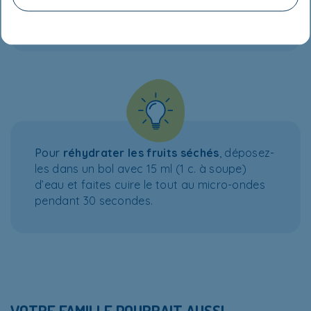
Pour varier
, les dattes peuvent être
remplacées par des
figues
.
Pour
réhy
drater les fruits séchés
, déposez-
les dans un bol avec 15 ml (1 c. à soupe)
d’eau et faites cuire le tout au micro-ondes
pendant 30 secondes.
VOTRE FAMILLE POURRAIT AUSSI