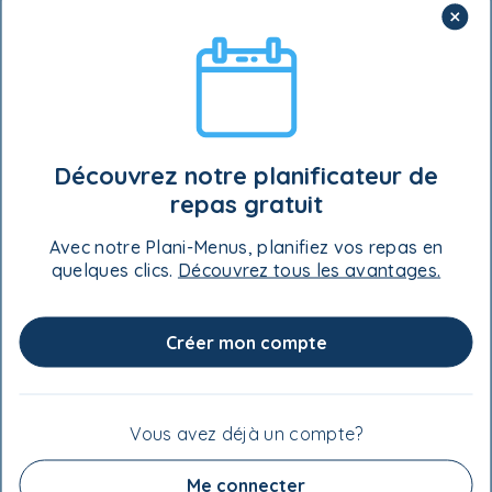
Graines ou noix au choix
- 125 ml (½ tasse)
Poudre de cacao
- 30 ml (2 c. à soupe)
VALEUR NUTRITIVE
Découvrez notre planificateur de
repas gratuit
Avec notre Plani-Menus, planifiez vos repas en
quelques clics.
Découvrez tous les avantages.
ASTUCES
Créer mon compte
Vous avez déjà un compte?
Me connecter