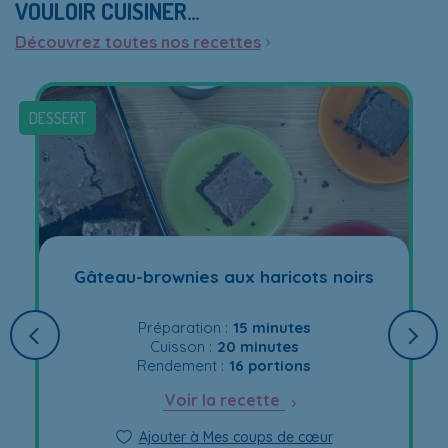
VOULOIR CUISINER…
Découvrez toutes nos recettes
DESSERT
Gâteau-brownies aux haricots noirs
Préparation :
15 minutes
Cuisson :
20 minutes
Rendement :
16 portions
Voir la recette
Ajouter à Mes coups de cœur