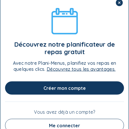
tasse)
Dattes dénoyautées
- 2
Yogourt à la vanille
- 15 ml (1 c. à soupe)
Cassonade
- 7,5 ml (½ c. à soupe)
Découvrez notre planificateur de
repas gratuit
Œuf
- 1
Avec notre Plani-Menus, planifiez vos repas en
Farine de blé entier
- 30 ml (2 c. à soupe)
quelques clics.
Découvrez tous les avantages.
Poudre à pâte
- 1 ml (¼ c. à thé)
Créer mon compte
VALEUR NUTRITIVE
Vous avez déjà un compte?
Me connecter