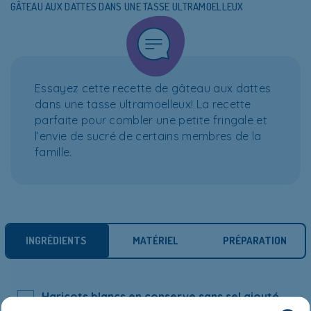
GÂTEAU AUX DATTES DANS UNE TASSE ULTRAMOELLEUX
Essayez cette recette de gâteau aux dattes
dans une tasse ultramoelleux! La recette
parfaite pour combler une petite fringale et
l’envie de sucré de certains membres de la
famille.
INGRÉDIENTS
MATÉRIEL
PRÉPARATION
Haricots blancs en conserve sans sel ajouté
(voir l’astuce au bas de la page)
- 60 ml (¼