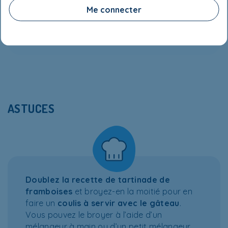
Me connecter
VALEUR NUTRITIVE
ASTUCES
Doublez la recette de tartinade de
framboises
et broyez-en la moitié pour en
faire un
coulis à servir avec le gâteau
.
Vous pouvez le broyer à l’aide d’un
mélangeur à main ou d’un petit mélangeur