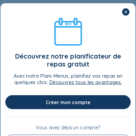
Tartinade de framboises
Framboises surgelées (voir l’astuce au bas de
la page)
- 750 ml (3 tasses)
Sucre
- 60 ml (¼ tasse)
Découvrez notre planificateur de
repas gratuit
Glaçage au chocolat
Avec notre Plani-Menus, planifiez vos repas en
quelques clics.
Découvrez tous les avantages.
Sucre en poudre
- 750 ml (3 tasses)
Cacao
- 60 ml (¼ tasse)
Créer mon compte
Beurre
- 180 ml (¾ tasse)
Vous avez déjà un compte?
Lait
- 60 à 80 ml (¼ à ⅓ tasse)