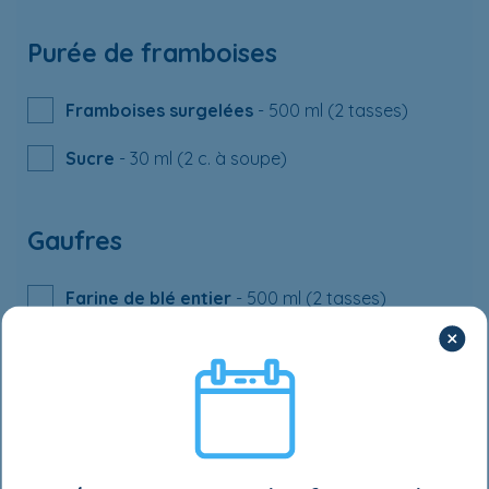
Purée de framboises
Framboises surgelées
- 500 ml (2 tasses)
Sucre
- 30 ml (2 c. à soupe)
Gaufres
Farine de blé entier
- 500 ml (2 tasses)
Poudre à pâte
- 10 ml (2 c. à thé)
Sucre
- 45 ml (3 c. à soupe)
Œufs
- 2