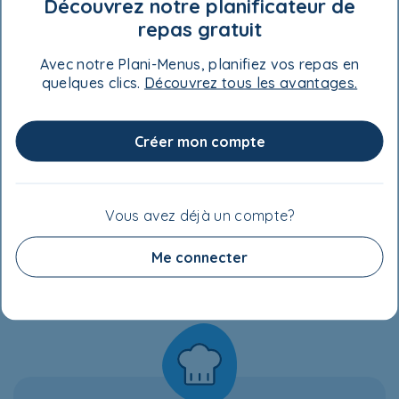
Lait
- 375 ml (1 ½ tasse)
Découvrez notre planificateur de
repas gratuit
Extrait de vanille
- 5 ml (1 c. à thé)
Avec notre Plani-Menus, planifiez vos repas en
Yogourt grec à la vanille
- 180 ml (¾ tasse)
quelques clics.
Découvrez tous les avantages.
Créer mon compte
VALEUR NUTRITIVE
Vous avez déjà un compte?
Me connecter
ASTUCES