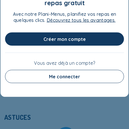
repas gratuit
Fromage Feta
- 80 g ou 125 ml (½ tasse) émietté
Avec notre Plani-Menus, planifiez vos repas en
quelques clics.
Découvrez tous les avantages.
Accompagnement suggéré
Créer mon compte
Pain pita de blé entier
- au goût
Vous avez déjà un compte?
VALEUR NUTRITIVE
Me connecter
ASTUCES