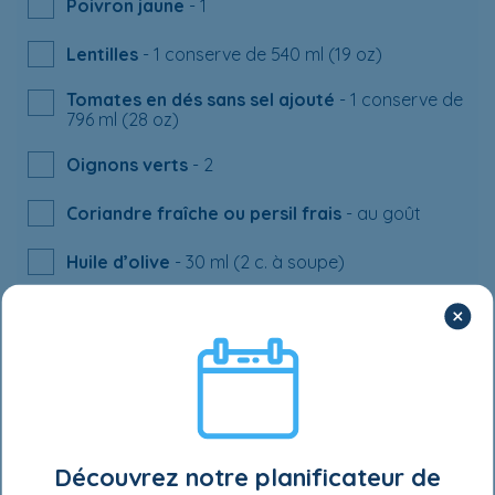
Poivron jaune
- 1
Lentilles
- 1 conserve de 540 ml (19 oz)
Tomates en dés sans sel ajouté
- 1 conserve de
796 ml (28 oz)
Oignons verts
- 2
Coriandre fraîche ou persil frais
- au goût
Huile d’olive
- 30 ml (2 c. à soupe)
Gousses d’ail
- 2
Ras-el-hanout (mélange d’épices utilisé dans
les pays du Maghreb) ou poudre de cari
- 7,5 ml
(1 ½ c. à thé)
Sucre
- 5 ml (1 c. à thé)
Découvrez notre planificateur de
Œufs
- 4