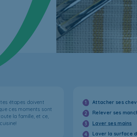
ites étapes doivent
Attacher ses che
1
r que ces moments sont
Relever ses manc
2
ute la famille, et ce,
Laver ses mains
cuisine!
3
Laver la surface d
4