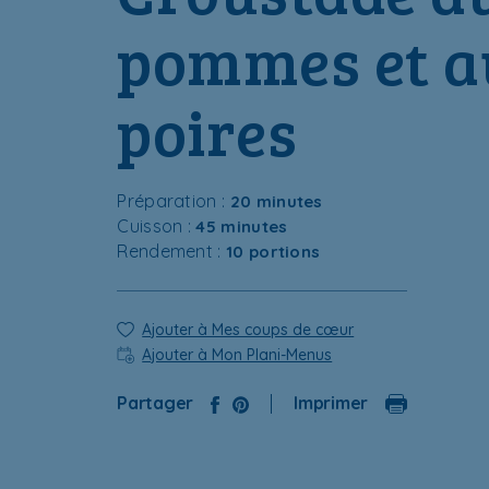
p
o
m
m
e
s
e
t
a
p
o
i
r
e
s
Préparation :
20 minutes
Cuisson :
45 minutes
Rendement :
10 portions
Ajouter à Mes coups de cœur
Ajouter à Mon Plani-Menus
Partager
Imprimer