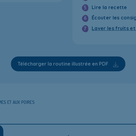
Lire la recette
5
Écouter les consi
6
Laver les fruits e
7
Télécharger la routine illustrée en PDF
ES ET AUX POIRES