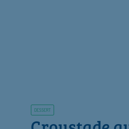
DESSERT
C
r
o
u
s
t
a
d
e
a