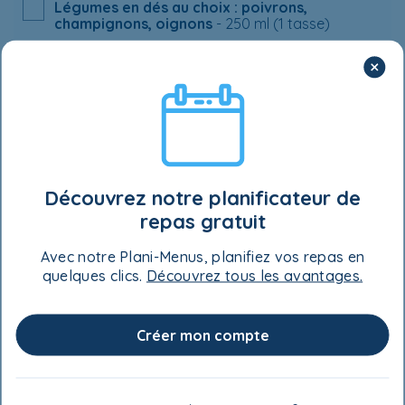
Légumes en dés au choix : poivrons,
champignons, oignons
- 250 ml (1 tasse)
Olives
- 80 ml (⅓ tasse)
Yogourt grec nature
- 250 ml (1 tasse)
Farine tout usage
- 250 ml (1 tasse)
Farine de blé entier
- 125 ml (½ tasse)
Découvrez notre planificateur de
repas gratuit
Sel
- 1 ml (¼ c. à thé)
Avec notre Plani-Menus, planifiez vos repas en
quelques clics.
Découvrez tous les avantages.
Accompagnement suggéré
Crudités : carottes, concombres, tomates
Créer mon compte
cerises, etc.
- au goût