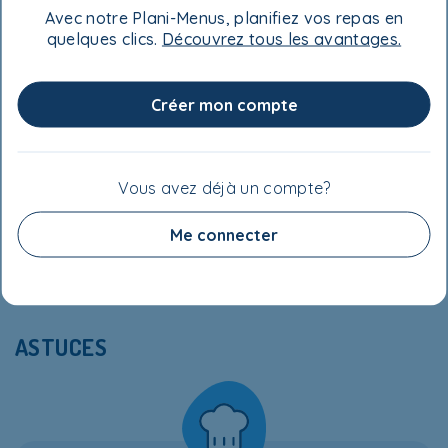
Tortillas de blé entier d’environ 20 cm (8 po)
Avec notre Plani-Menus, planifiez vos repas en
de diamètre
- 6
quelques clics.
Découvrez tous les avantages.
Jeunes épinards
- 20 feuilles
Créer mon compte
Fromage Suisse
- 125 g ou environ 6 tranches
VALEUR NUTRITIVE
Vous avez déjà un compte?
Me connecter
ASTUCES