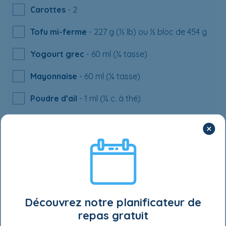
Carottes
- 2
Tofu mi-ferme
- 227 g (½ lb) ou ½ bloc de 454 g
Yogourt grec
- 60 ml (¼ tasse)
Mayonnaise
- 60 ml (¼ tasse)
Poudre d’ail
- 1 ml (¼ c. à thé)
Miel
- 10 ml (2 c. à thé)
Moutarde de Dijon
- 20 ml (4 c. à thé)
Ciboulette fraîche
- 8 brins
Découvrez notre planificateur de
Wraps
repas gratuit